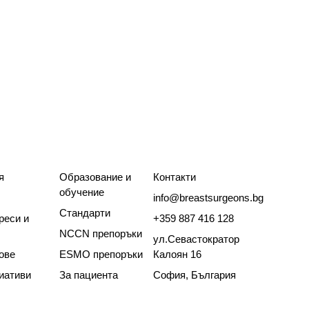
я
Образование и
Контакти
обучение
info@breastsurgeons.bg
Стандарти
реси и
+359 887 416 128
NCCN препоръки
ул.Севастократор
ове
ESMO препоръки
Калоян 16
иативи
За пациента
София, България