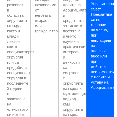
Управителния
развиват
независимо
целите на
съвет.
в
от
Асоциацията
Прекратява
областта
неговата
и
се по
хирургията
възраст
средствата
желание
на гърда,
или
за тяхното
на члена,
както и
гражданство.
постигане
при
млади
и чиито
неплащане
лекари,
научни и
на
които
практически
членски
специализират
интереси
внос или
хирургия
и
при
или са
дейности
действия,
придобили
са
несъвместими
специалност
свързани
с целите и
хирургия в
с
устава на
последните
хирургията
Асоциацията.
3 години
на гърда и
от
мултидисциплинарния
заявяване
подход
на
към
членството
хирургията
си и които
на гърда.