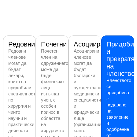
Редовни
Почетни
Асоциирани
Придоби
и
Редовни
Почетен
Асоциирани
членове
член на
членове
прекратя
могат да
сдружението
могат да
на
бъдат
може да
бъдат
членство
лекари,
бъде
български
Членството
които са
физическо
и
се
придобили
лице –
чуждестранни
придобива
специалност
изтъкнат
медицински
с
по
учен, с
специалисти
подаване
хирургия и
особен
и
на
чиито
принос в
юридически
заявление
научни и
областта
лица
и
практически
на
(организации),
одобрение
дейности
хирургията
които
от
се
на гърда,
споделят