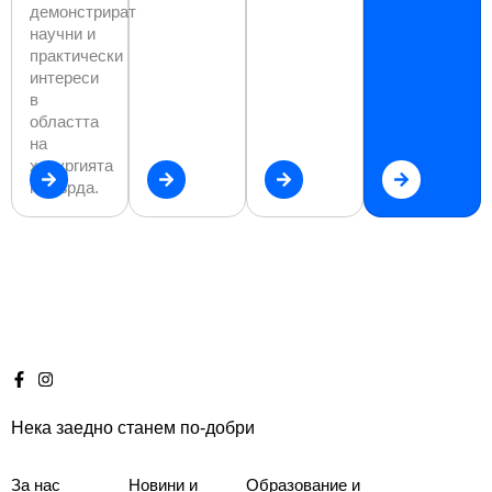
демонстрират
научни и
практически
интереси
в
областта
на
хирургията
на гърда.
Нека заедно станем по-добри
За нас
Новини и
Образование и