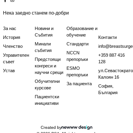
Нека заедно станем по-добри
За нас
Новини и
Образование и
Събития
обучение
История
Контакти
Минали
Стандарти
Членство
info@breastsurge
събития
NCCN
Управителен
+359 887 416
Предстоящи
препоръки
съвет
128
конгреси и
ESMO
Устав
ул.Севастократ
научни срещи
препоръки
Калоян 16
Обучителни
За пациента
София,
курсове
България
Пациентски
инициативи
Created by