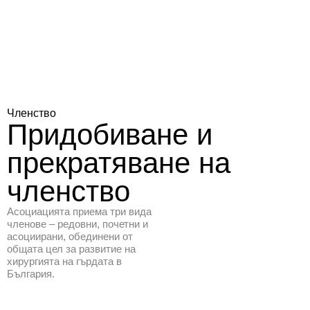
Членство
Придобиване
и
прекратяване
на
членство
Асоциацията приема три вида
членове – редовни, почетни и
асоциирани, обединени от
общата цел за развитие на
хирургията на гърдата в
България.