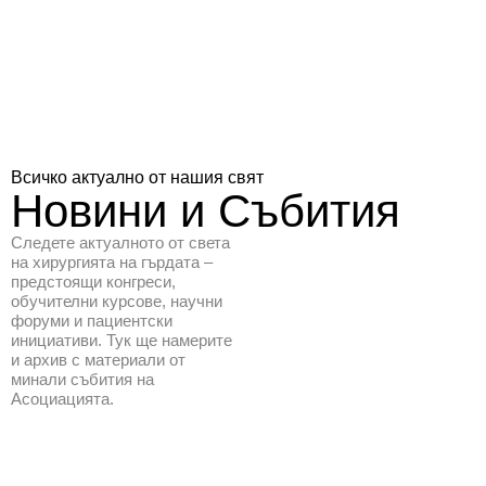
Всичко актуално от нашия свят
Новини
и
Събития
Следете актуалното от света
на хирургията на гърдата –
предстоящи конгреси,
обучителни курсове, научни
форуми и пациентски
инициативи. Тук ще намерите
и архив с материали от
минали събития на
Асоциацията.