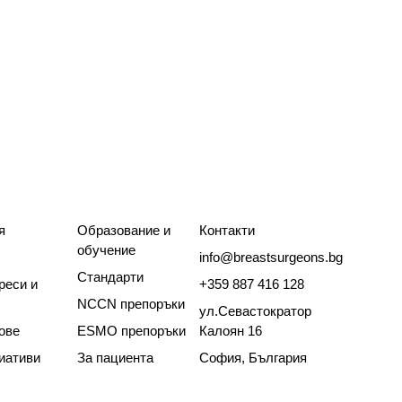
я
Образование и
Контакти
обучение
info@breastsurgeons.bg
Стандарти
реси и
+359 887 416 128
NCCN препоръки
ул.Севастократор
ове
ESMO препоръки
Калоян 16
иативи
За пациента
София, България