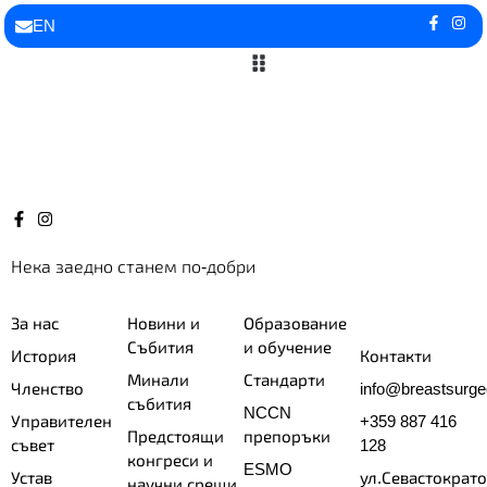
EN
Образование и обучение
Новини и Събития
Нека заедно станем по-добри
За нас
Новини и
Образование
Събития
и обучение
История
Контакти
Минали
Стандарти
Членство
info@breastsurge
събития
NCCN
Управителен
+359 887 416
Предстоящи
препоръки
съвет
128
конгреси и
ESMO
Устав
ул.Севастократ
научни срещи