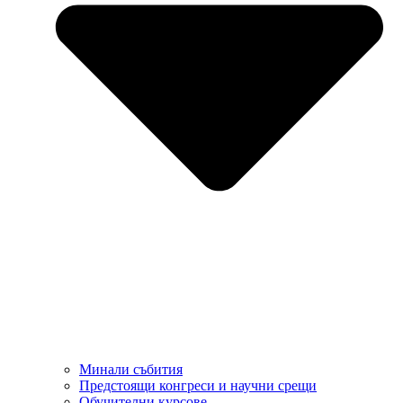
Минали събития
Предстоящи конгреси и научни срещи
Обучителни курсове