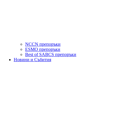
NCCN препоръки
ESMO препоръки
Best of SABCS препоръки
Новини и Събития